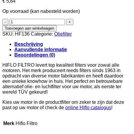
€
5,64
Op voorraad (kan nabesteld worden)
HIFLO
Oliefilter
Toevoegen aan winkelwagen
HF136
SKU:
HF136
Categorie:
Oliefilter
aantal
Beschrijving
Aanvullende informatie
Beoordelingen (0)
HIFLO FILTRO levert top kwaliteit filters voor zowat alle
motoren. Het merk produceert reeds filters sinds 1963 in
opdracht van diverse motor fabrikanten en heeft daardoor
een unieke knowhow in huis. Het perfect en betrouwbare
alternatief olie- en luchtfilter voor uw motor, als eerste ter
wereld TÜV gekeurd!
Kies uw motor in de productfilter om zeker te zijn dat deze
past op uw motor of check de
online Hiflo catalogus
!
Merk
Hiflo Filtro