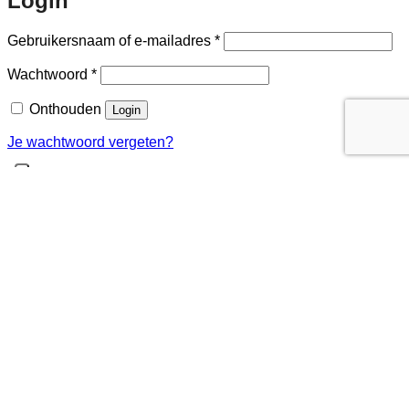
Login
Vereist
Gebruikersnaam of e-mailadres
*
Vereist
Wachtwoord
*
Onthouden
Login
Je wachtwoord vergeten?
Registreren
Vereist
Gebruikersnaam
*
Vereist
E-mailadres
*
Vereist
Wachtwoord
*
Uw persoonlijke gegevens zullen enkel en alleen verwerkt
worden om uw relatie met 2Wheels mogelijk te maken. Meer
details over hoe uw gegevens verwerkt worden kan u vinden
in ons
privacybeleid
.
Registreren