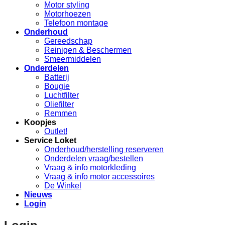
Motor styling
Motorhoezen
Telefoon montage
Onderhoud
Gereedschap
Reinigen & Beschermen
Smeermiddelen
Onderdelen
Batterij
Bougie
Luchtfilter
Oliefilter
Remmen
Koopjes
Outlet!
Service Loket
Onderhoud/herstelling reserveren
Onderdelen vraag/bestellen
Vraag & info motorkleding
Vraag & info motor accessoires
De Winkel
Nieuws
Login