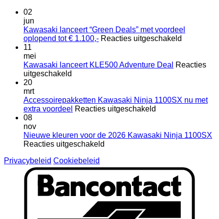
02
jun
Kawasaki lanceert “Green Deals” met voordeel
voor
oplopend tot € 1.100,-
Reacties uitgeschakeld
Kawasaki
11
lanceert
mei
“Green
Kawasaki lanceert KLE500 Adventure Deal
Reacties
voor
Deals”
uitgeschakeld
Kawasaki
met
20
lanceert
voordeel
mrt
KLE500
oplopend
Accessoirepakketten Kawasaki Ninja 1100SX nu met
Adventure
voor
tot
extra voordeel
Reacties uitgeschakeld
Deal
Accessoirepakket
€
08
Kawasaki
1.100,-
nov
Ninja
Nieuwe kleuren voor de 2026 Kawasaki Ninja 1100SX
voor
1100SX
Reacties uitgeschakeld
Nieuwe
nu
Privacybeleid
Cookiebeleid
kleuren
met
B
voor
extra
de
voordeel
2026
Kawasaki
Ninja
1100SX